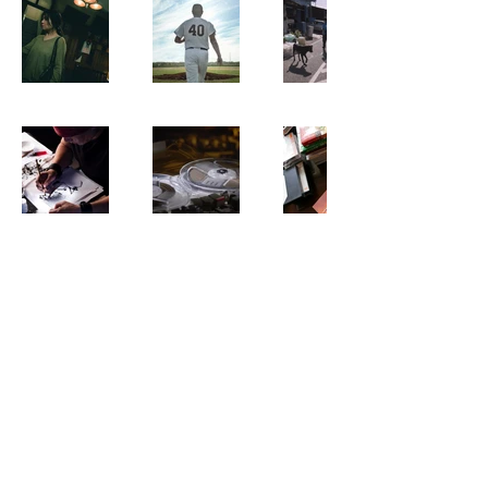
Phone
+886-02-77302648