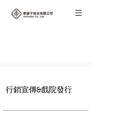
行銷宣傳&戲院發行