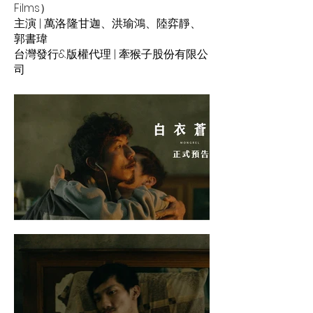
Films）
主演 | 萬洛·隆甘迦、洪瑜鴻、陸弈靜、
郭書瑋
台灣發行&版權代理 | 牽猴子股份有限公
司