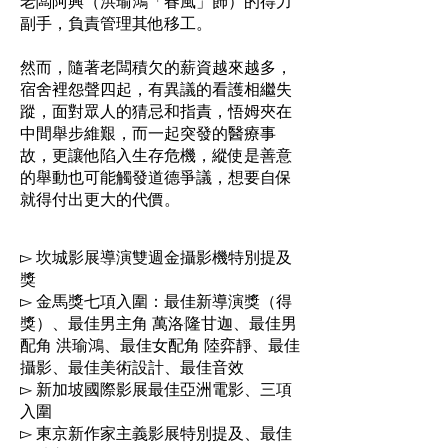
老闆阿興（洪瑜鴻「春風」飾）的得力
副手，負責管理其他移工。
然而，隨著老闆積欠的薪資越來越多，
宿舍裡怨聲四起，有異議的看護相繼失
蹤，面對眾人的猜忌和指責，悟姆夾在
中間舉步維艱，而一起突發的醫療事
故，更讓他陷入生存危機，縱使是善意
的舉動也可能觸發道德爭議，想要自保
就得付出更大的代價。
▻ 坎城影展導演雙週金攝影機特別提及
獎
▻ 金馬獎七項入圍：最佳新導演獎（得
獎）、最佳男主角 萬洛·隆甘迦、最佳男
配角 洪瑜鴻、最佳女配角 陸弈靜、最佳
攝影、最佳美術設計、最佳音效
▻ 新加坡國際影展最佳亞洲電影、三項
入圍
▻ 東京新作家主義影展特別提及、最佳