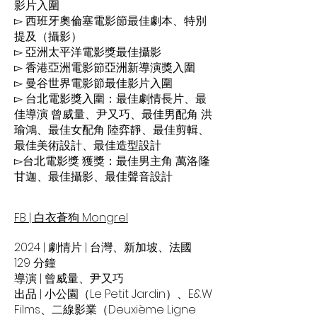
影片入圍
▻ ⻄班牙奧倫塞電影節最佳劇本、特別
提及（攝影）
▻ 亞洲太平洋電影獎最佳攝影
▻ 香港亞洲電影節亞洲新導演獎入圍
▻ 曼谷世界電影節最佳影片入圍
▻ 台北電影獎入圍：最佳劇情長片、最
佳導演 曾威量、尹又巧、最佳男配角 洪
瑜鴻、最佳女配角 陸弈靜、最佳剪輯、
最佳美術設計、最佳造型設計
▻台北電影獎 獲獎：最佳男主角 萬洛·隆
甘迦、最佳攝影、最佳聲音設計
FB | 白衣蒼狗 Mongrel
2024 | 劇情片 | 台灣、新加坡、法國
129 分鐘
導演 | 曾威量、尹又巧
出品 | 小公園（Le Petit Jardin）、E&W
Films、二線影業（Deuxième Ligne