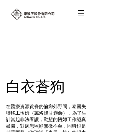
白衣蒼狗
在醫療資源貧脊的偏鄉郊野間，泰國失
聯移工悟姆（萬洛·隆甘迦飾），為了生
計當起非法看護，勤懇的悟姆工作認真
盡職，對病患照顧無微不至，同時也是