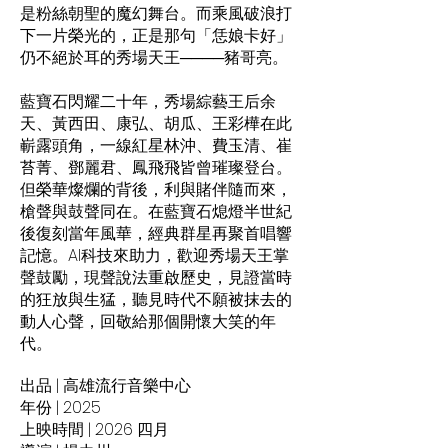
是粉絲朝聖的魔幻舞台。而乘風破浪打
下一片榮光的，正是那句「恁娘卡好」
仍不絕於耳的秀場天王────豬哥亮。
藍寶石閃耀二十年，秀場綜藝王后余
天、黃西田、康弘、胡瓜、王彩樺在此
嶄露頭角，一線紅星林沖、費玉清、崔
苔菁、鄧麗君、鳳飛飛皆曾璀璨登台。
但榮華燦爛的背後，利與賭伴隨而來，
槍聲與鼓聲同在。在藍寶石熄燈半世紀
後復刻當年風華，經典群星再聚首唱響
記憶。AI科技來助力，歡迎秀場天王掌
聲鼓勵，現聲說法重啟歷史，見證當時
的狂放與生猛，聽見時代不願被抹去的
動人心聲，回敬給那個開懷大笑的年
代。
出品 | 高雄流行音樂中心
年份 | 2025
上映時間 | 2026 四月