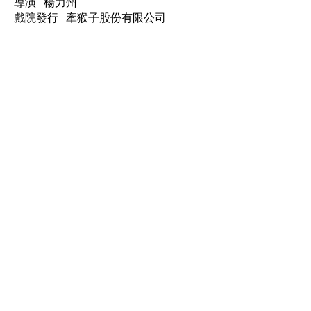
導演 | 楊力州
戲院發行 | 牽猴子股份有限公司
Phone
+886-02-77302648
Email
monkey24hr@gmail.com
activatormarketingco@gmail.com
Follow Us