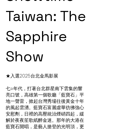
Taiwan: The
Sapphire
Show
★入選2025台北金馬影展
七○年代，打著台北群星南下雲集的響
亮口號，高雄第一個歌廳「藍寶石」平
地一聲雷，掀起台灣秀場往後黃金十年
的風起雲湧。藍寶石富麗虛華彷彿強心
安慰劑，日裡的高壓統治煙硝四起，緩
解於夜夜笙歌紙醉金迷。那年的大港在
藍寶石開唱，是藝人搶登的光明頂，更