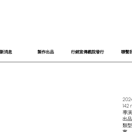
新消息
製作出品
行銷宣傳戲院發行
聯繫
20
142 
導演
出品
類型
實