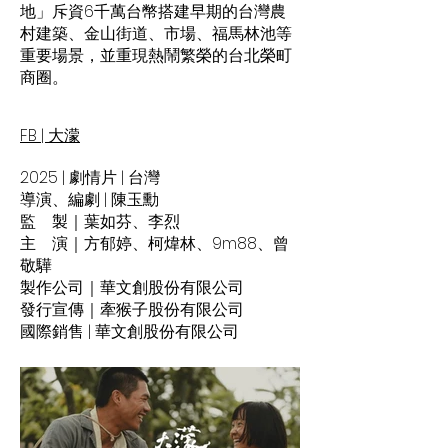
地」斥資6千萬台幣搭建早期的台灣農
村建築、金山街道、市場、福馬林池等
重要場景，並重現熱鬧繁榮的台北榮町
商圈。
FB | 大濛
2025 | 劇情片 | 台灣
導演、編劇 | 陳玉勳
監 製｜葉如芬、李烈
主 演｜方郁婷、柯煒林、9m88、曾
敬驊
製作公司｜華文創股份有限公司
發行宣傳｜牽猴子股份有限公司
國際銷售 | 華文創股份有限公司