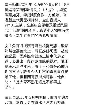
陳玉勳繼2020年《消失的情人節》後再
度編導第6部劇情長片《大濛》，與監
製葉如芬、李烈4度合作，方郁婷、香
港新生代男星柯煒林、金曲音樂人
9m88主演，全新組合帶觀眾重返民國
40年代動盪的台灣，感受小人物在時代
洪流下為生存奮鬥的勇氣與情感。
女主角阿月接獲哥哥被槍斃死訊，毅然
決然從嘉義北上，尋覓姊姊阿霞一起前
往認屍，因緣際會結識三輪車伕趙公
道，發展出一段超越血緣的羈絆。陳玉
勳表示這些年來，看了不少白色恐怖時
期的文章，許多令人動容的真實事件撼
動了他，但相關電影屈指可數，他自
問：「是大家不熟悉還是不願再提
起？」
電影自2023年12月初開拍，取景地遍及
台南、嘉義，更在鹽水「岸內影視基