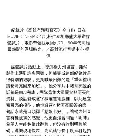
紀錄片《高雄有顆藍寶石》今（11）日在
MUVIE CINEMAS 台北松仁泰坦廳盛大舉辦媒
體試片，電影帶領觀眾回到70、80年代高雄
最熱鬧的秀場時光。／高雄流行音樂中心 提
供
    媒體試片活動上，導演楊力州坦言，雖然
製作上遇到許多困難，但能完成這部紀錄片是
很特別的經驗，更笑喊最困難的是「重金禮聘
請豬哥亮回來加班」。他分享片中豬哥亮說的
話都是由AI完成，團隊蒐集大量關於豬哥亮的
資料、談話變成逐字稿灌進電腦裡，以此建立
豬哥亮的模型，他也透露AI豬哥亮回答的第一
句話永遠是口頭禪「恁娘卡好」，讓楊力州直
言有種被罵的感覺，他更自爆曾問過「明牌」
希望人生能夠從此翻牌，但沒有收到明牌號
碼，逗樂現場觀眾。高流執行長丁度嵐聊起拍