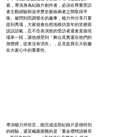
盾，導演身為紀錄片創作者，必須在尊重受訪
者主觀經驗和追求歷史脈絡兩者之間取得平
衡。被問到田調發生的趣事，楊力州分享只要
提到秀場，大家就會自然地模仿當年的笑梗跟
說話語氣，忍不住表演慾的受訪者還會直接現
場來一段，讓他感受到「舞台其實還在他們的
身體裡，從來沒有消失」，足見藍寶石大歌廳
在大家心中的重要性。
導演楊力州坦言，能完成這部紀錄片是很特別
的經驗，還笑喊最困難的是「重金禮聘請豬哥