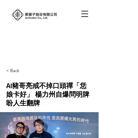
< Back
AI豬哥亮戒不掉口頭禪「恁
娘卡好」 楊力州自爆問明牌
盼人生翻牌