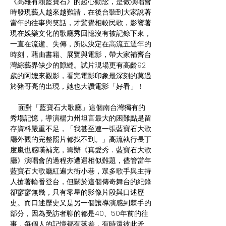
《高雄有顆藍寶石》的起心動念，是做演唱會
時發現藝人越來越難請，在後台聽到大家說著
當年的往事與笑話，才驚覺相較民歌，影響著
現在娛樂文化的歌廳秀回憶沒有被記錄下來，
一直在流逝、失傳，所以決定在高流五週年的
時刻，藉由書籍、展覽與電影，帶大家補齊台
灣綜藝界缺少的隙縫。試片現場更有高齡92
歲的阿嬤來觀影，看完電影印象最深刻的莫過
於豬哥亮的出現，她也大讚電影「好看」！
    面對「藍寶石大歌廳」這個南台灣獨有的
秀場記憶，導演楊力州坦言最大的困難點是留
存資料嚴重不足，「我甚至連一張藍寶石大歌
廳外觀的完整照片都找不到。」高流執行長丁
度嵐也感嘆補充，籌辦《真愛秀．藍寶石大歌
廳》演唱會的過程亦遭遇相似難題，儘管當年
藍寶石大歌廳紅遍大街小巷，眾多歌手與主持
人搶著輪番登台，但關於這個傳奇舞台的紀錄
卻寥寥無幾，只有零星的影像片段與口述歷
史。而口述歷史又是另一個讓導演感到棘手的
部分，因為受訪者聊的都是40、50年前的往
事，每個人的記憶都有落差，有時還彼此矛