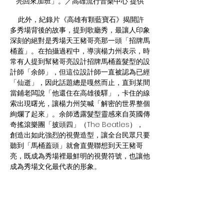
亮回來加班」。／高雄流行音樂中心 提供
    此外，紀錄片《高雄有顆藍寶石》揭開許
多秀場背後的故事，提到歌廳秀，最讓人印象
深刻的絕對是秀場天王豬哥亮那一頭「招牌馬
桶蓋」。在拍攝過程中，導演楊力州表示，時
常有人提到幫豬哥亮設計招牌馬桶蓋髮型的設
計師「余師」，但這位設計師一直被認為已經
「仙逝」，因此話題總是嘎然而止，直到某間
當鋪老闆說「他還住在高雄後驛」，卡住的線
索出現曙光，讓楊力州笑喊「解密的世界整個
絢爛了起來」。余師透露髮型靈感來自英國傳
奇搖滾樂團「披頭四」（The Beatles），
創造出如此強烈的視覺造型，讓全台民眾只要
聽到「馬桶蓋頭」就會直覺聯想到天王豬哥
亮，既成為秀場裡最鮮明的視覺符號，也讓他
成為秀場文化最代表的形象。