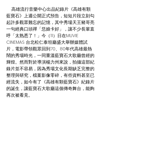
    高雄流行音樂中心出品紀錄片《高雄有顆
藍寶石》上週公開正式預告，短短片段立刻勾
起許多觀眾難忘的記憶，其中秀場天王豬哥亮
一句經典口頭禪「恁娘卡好」，讓不少長輩直
呼「太熟悉了！」今（11）日在MUVIE 
CINEMAS 台北松仁泰坦廳盛大舉辦媒體試
片，電影帶領觀眾回到70、80年代高雄最熱
鬧的秀場時光，一同重溫藍寶石大歌廳曾經的
輝煌。然而對於導演楊力州來說，拍攝這部紀
錄片並不容易，因為秀場文化長期缺乏完整的
整理與研究，檔案影像零碎，有些資料甚至已
經流失，如今有了《高雄有顆藍寶石》紀錄片
的誕生，讓藍寶石大歌廳這個傳奇舞台，能夠
再次被看見。