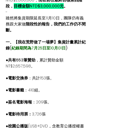
段，
目標金額NTD$3,000,000元
。
-
雖然將集資期限延長至11月10日，團隊仍有義
務跟大家做
階段性的報告，我們的工作仍不間
斷。
一、【我在荒野做了一場夢】集資計畫累計紀
錄(
紀錄期間為7月25日至10月01日
)
●
共有653筆贊助
，累計贊助金額
NT$2,657,598。
●
電影交換券
：共計153張。
●
電影書籤
：410組。
●
簽名電影海報
：209張。
●
電影待用票：
3,726張
●
校園公播版
(USB+DVD，含教育公播授權書