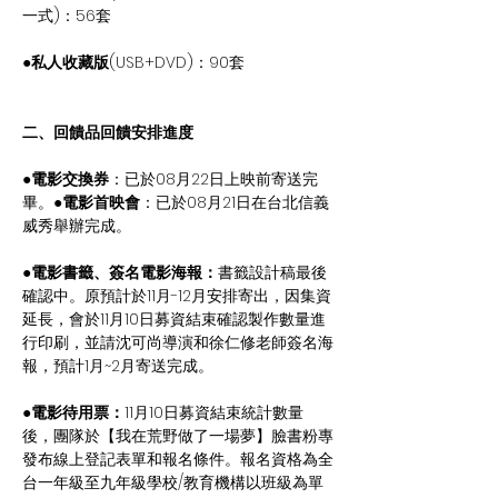
一式)：56套
●
私人收藏版
(USB+DVD)：90套
二、回饋品回饋安排進度
●電影交換券
：已於08月22日上映前寄送完
畢。
●電影首映會
：已於08月21日在台北信義
威秀舉辦完成。
●電影書籤、簽名電影海報：
書籤設計稿最後
確認中。原預計於11月-12月安排寄出，因集資
延長，會於11月10日募資結束確認製作數量進
行印刷，並請沈可尚導演和徐仁修老師簽名海
報，預計1月~2月寄送完成。
●電影待用票：
11月10日募資結束統計數量
後，團隊於【我在荒野做了一場夢】臉書粉專
發布線上登記表單和報名條件。報名資格為全
台一年級至九年級學校/教育機構以班級為單