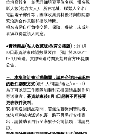
位填寫報名，並需詳細填寫單位名稱、報名觀
影人數(包含大人)、所在地址、聯繫人全名/
電話電子郵件等，團隊收集資料後將與戲院聯
繫洽詢合作意願和播映時間。
報名者需自行負擔交通、保險、餐飲，未成年
者須取得監護人同意。
●實體商品(私人收藏版/教育公播版)：
於11月
10日募資結束確認數量製作，預計於2026年
5-6月寄送。實際寄送時間於荒野官方FB提前
公告。
三、本集資計畫活動期間，請務必詳細確認您
的收件聯繫方式
(收件人/電話/地址/email)，
為了可以讓工作團隊能順利安排回饋品製作和
寄送事宜，
募資結束後11月11日起將不再接受
更改收件資料。
安排寄送回饋品期間，若無法聯繫到贊助者、
無法順利成功派送包裹，將不再另行安排寄
出，請贊助者自行至牽猴子公司親領，還請見
諒。
若集資計畫活動期間需修改聯繫方式/贊助項