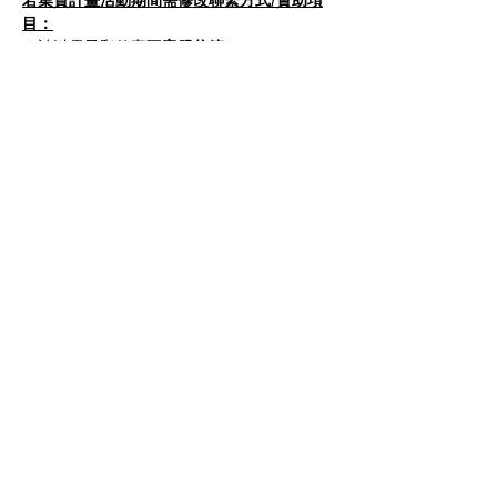
目：
☆
請以電子郵件寄至
客服信箱
sevenagesofaman@gmail.com
 將由專
人與您接洽。
-
團隊非常感激和感謝每一位贊助者、進戲院看
片的觀眾以及在戲院包場這部片的朋友。
我們會繼續努力!
一顆種子長成大樹並不容易，每個人看到的每
道風景都會成為生命中的養分。
-
讓我們一起把這份感動傳給更多孩子，種下
一顆希望的種子。
【我在荒野做了一場夢】集
資計畫 
https://wabay.tw/projects/sevenages
ofaman