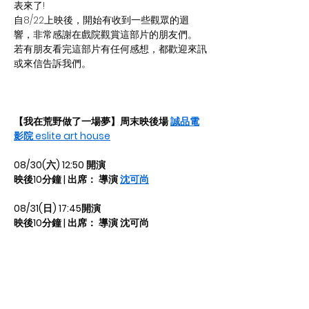
表來了!
自8/22上映後，開始有收到一些觀眾的迴
響，非常感謝在戲院觀賞這部片的朋友們。
若有朋友看完這部片有任何感想，都歡迎來訊
或來信告訴我們。
【我在荒野做了一場夢】周末映後場 
誠品電
影院 eslite art house
08/30(六) 12:50 開演
映後10分鐘 | 出席： 導演 
沈可尚
08/31(日) 17:45開演
映後10分鐘 | 出席： 導演 沈可尚