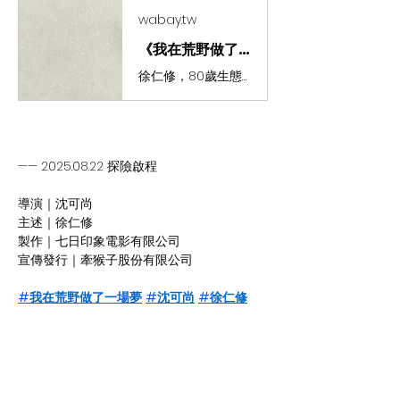
wabay.tw
《我在荒野做了一場夢》紀錄片前進校園計畫 | WaBay 挖貝 | 台灣最值得信賴的群眾集資 / 群眾募資平台
徐仁修，80歲生態攝影師，走遍世界雨林捕捉自然之美；沈可尚，首度以自然為題拍攝紀錄片，共同記錄最後一次深入山林的身影，引領觀眾反思人與自然、人與自己之間的失聯。邀你一同守護地球最古老的生命樂章。
—— 2025.08.22 探險啟程
導演｜沈可尚
主述｜徐仁修
製作｜七日印象電影有限公司
宣傳發行｜牽猴子股份有限公司
#我在荒野做了一場夢
#沈可尚
#徐仁修