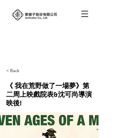
< Back
《 我在荒野做了一場夢》第
二周上映戲院表&沈可尚導演
映後!