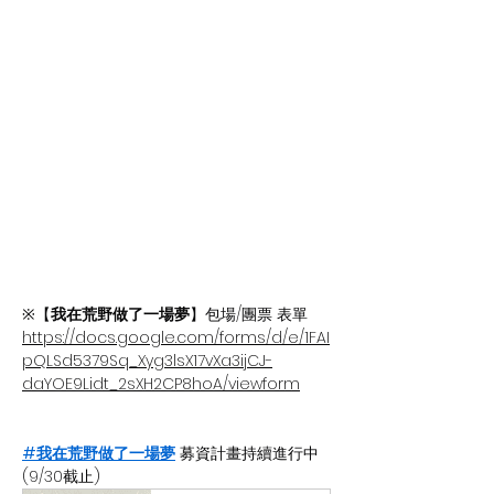
※【
我在荒野做了一場夢
】包場/團票 表單
https://docs.google.com/forms/d/e/1FAI
pQLSd5379Sq_Xyg3lsX17vXa3ijCJ-
daYOE9Lidt_2sXH2CP8hoA/viewform
#我在荒野做了一場夢
 募資計畫持續進行中
(9/30截止)