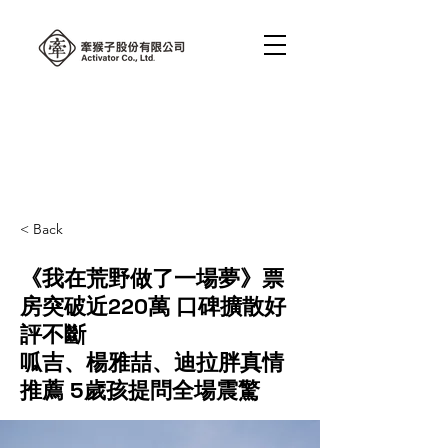
< Back
《我在荒野做了一場夢》票
房突破近220萬 口碑擴散好
評不斷
呱吉、楊雅喆、迪拉胖真情
推薦 5歲孩提問全場震驚