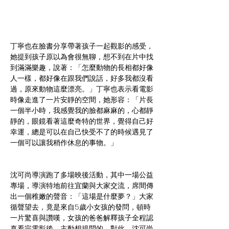
丁寧也在臉書分享帶著孩子一起觀影的感受，
她提到孩子原以為會很無聊，想不到在片中找
到滿滿樂趣，說著：「怎麼動物的長相都好像
人一樣，都好像在跟我們說話，好多我都沒看
過，原來動物這麼漂亮。」丁寧也表示看電影
時像走進了一片安靜的空間，她形容：「片長
一個半小時，我感覺我的臉都麻麻的，心都靜
靜的，眼鏡看著這麼奇特的世界，覺得自己好
幸運，總是可以在自己快受不了的時候遇見了
一個可以讓我稍作休息的事物。」
沈可尚導演跑了多場映後活動，其中一場公益
專場，導演特地前往宜蘭與大家交流，席間傳
出一個稚嫩的聲音：「這場是什麼夢？」大家
循聲望去，竟是來自5歲小女孩的發問，頓時
一片驚喜與讚嘆，女孩的爸爸解釋孩子全程認
真看完電影後，主動想提問的。對此，沈可尚