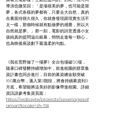
導演也微笑回：「是場很美的夢，也可能是噩
夢，各式各樣的夢都有，只要去大自然，真的
在裏面待很久很久，你就會發現跟現實生活不
太一樣，那個時候就有點做夢的感覺，所以大
自然就是夢。」那一刻，電影的詩意透過小女
孩純真的提問溢出銀幕，悄悄走進每一顆心，
也為映後座談劃下最溫柔的句點。
《我在荒野做了一場夢》全台包場破50場，
隨著口碑發酵持續增加中，前進校園的群眾集
資計畫也同步進行，目前的募資總金額突破
160萬台幣，邁入第3階段，將會持續募資到9
月底，希望能將這美好的影像帶進校園。詳細
資訊請參考集資頁面：
https://wabay.tw/projects/sevenagesof
aman?locale=zh-TW
新聞聯絡人：