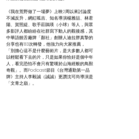
《我在荒野做了一場夢》上映2周以來討論度
不減反升，網紅呱吉、知名導演楊雅喆、林君
陽、賀照緹、歌手莊鵑瑛（小球）等人，與眾
多影評人都紛紛在社群寫下動人的觀後感，其
中華語饒舌廠牌「顏社」創辦人迪拉胖真摯的
分享也有83次轉發，他強力向大家推薦，
「別擔心這不是什麼藝術片，是大多數人都可
以輕鬆看下去的片，只是如果你恰好是個中年
人，看完恐怕不會只有驚嘆於山海經般的鳥獸
奇觀」。而Podcast節目《台灣通勤第一品
牌》主持人李毅誠（誠誠）更讚沈可尚導演是
「文青之巔」。