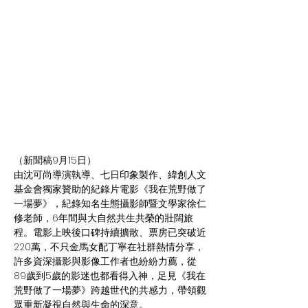
（新聞稿9月15日）
由沈可尚導演執導、七日印象製作、緯創人文
基金會獨家贊助的紀錄片電影《我在荒野做了
一場夢》，紀錄知名生態攝影師暨文學家徐仁
修老師，6年間與大自然共生共榮的壯闊旅
程。​​電影上映後口碑持續擴散、票房已突破近
220萬，不只金馬女配丁寧在社群熱情分享，
許多資深攝影與影像工作者也紛紛力薦，從
89歲到5歲的影迷也都看得入神，足見《我在
荒野做了一場夢》跨越世代的共感力，帶領觀
眾重新凝視自然與生命的深意。