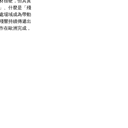
材很硬，但其實
」、什麼是「殘
處場域成為帶動
殘響持續傳遞出
作在歐洲完成，