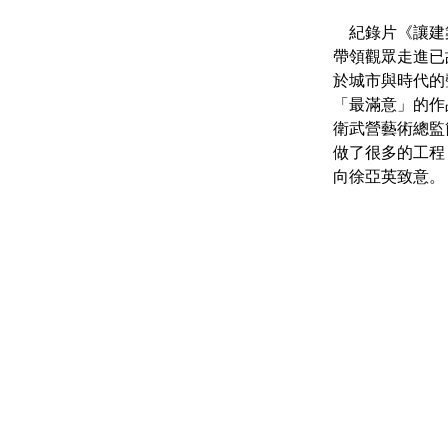
    紀錄片《讓建築歌唱～徐亞英的交響人生》27日在高雄衛武營國家藝術文化中心舉辦首映會，
帶領觀眾走進已
於城市與時代的
「最滿意」的作
衛武營藝術總監
做了很多的工程
向徐亞英致意。