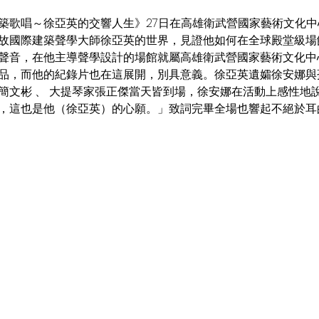
故國際建築聲學大師徐亞英的世界，見證他如何在全球殿堂級場
聲音，在他主導聲學設計的場館就屬高雄衛武營國家藝術文化中
品，而他的紀錄片也在這展開，別具意義。徐亞英遺孀徐安娜與
簡文彬 、 大提琴家張正傑當天皆到場，徐安娜在活動上感性地
，這也是他（徐亞英）的心願。」致詞完畢全場也響起不絕於耳