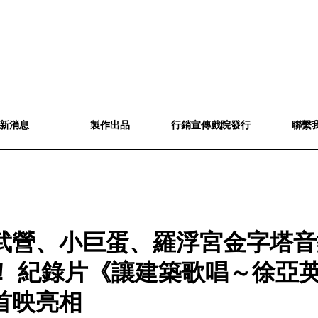
新消息
製作出品
行銷宣傳戲院發行
聯繫
武營、小巨蛋、羅浮宮金字塔音
！ 紀錄片《讓建築歌唱～徐亞
首映亮相