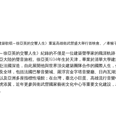
建築歌唱～徐亞英的交響人生》重返高雄衛武營盛大舉行首映會。／牽猴子
亞大陸的聲音旅程。徐亞英1934年生於天津，畢業於清華大學
7年赴法國深造，自此展開他與世界頂尖建築團隊合作的國際人生
及全球，包括法國巴黎音樂城、羅浮宮金字塔音樂廳、日內瓦湖
以及亞洲多座指標性場館；在台灣，臺北小巨蛋、高雄流行音樂
虎添翼，近年更參與衛武營國家藝術文化中心等重要文化建設，
。