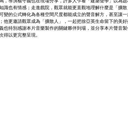
鳴，導演楊守義也在現場分享，許多人乍看「建築聲學」以為題
知識也有情感；走進戲院，觀眾就能更直觀地理解什麼是「擴散
可變的公式轉化為各種空間尺度都能成立的聲音解方，甚至讓一
；他更邀請觀眾成為「擴散人」，一起把徐亞英生命留下的美好
義也特別感謝本片音樂製作的關鍵夥伴到場，並分享本片聲音製
次得以更完整呈現。