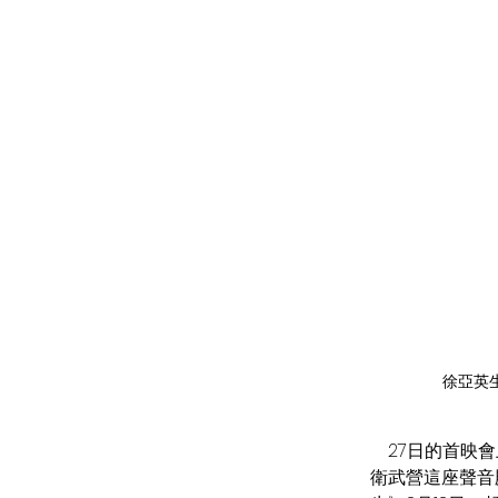
徐亞英
    27日的首映會上也邀請建築、音樂與文化界人士出席交流。當燈光暗下，銀幕亮起，觀眾將在
衛武營這座聲音