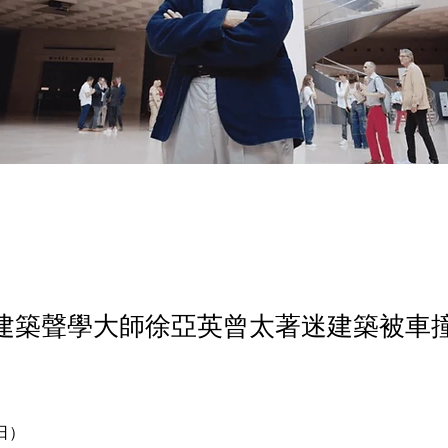
建築聲學大師徐亞英曾太著迷建築被車撞
日）