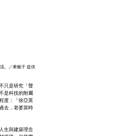
流。／牽猴子 提供
不是科技的附屬
程度：「徐亞英
過去，老婆當時