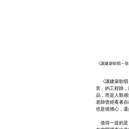
《讓建築歌唱～徐
    《讓建築歌唱～徐亞英的交響人生》由導演楊守義歷時多年拍攝，提到徐亞英不只是研究「聲
音」的工程師，
品，而是人類感
老師曾經看著自
也是很擔心，還
    值得一提的是，當紀錄片在這座「會呼吸的音樂廳」中放映，彷彿讓徐亞英的人生與建築理念