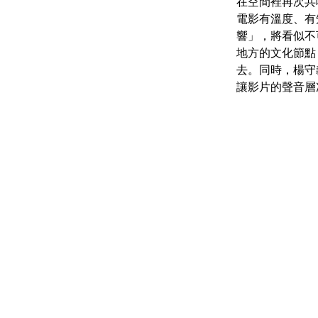
在空間裡再次共
電影有溫度、有
響」，將看似不
地方的文化節點
去。同時，楊守
讓影片的聲音層