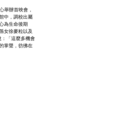
館中，調校出屬
心為生命後期
孫女徐麥粒以及
說：「這麼多機會
的掌聲，彷彿在