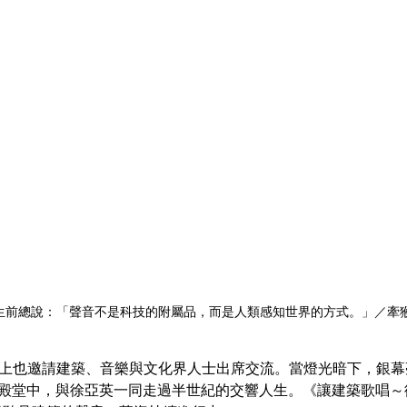
生前總說：「聲音不是科技的附屬品，而是人類感知世界的方式。」／牽猴
殿堂中，與徐亞英一同走過半世紀的交響人生。《讓建築歌唱～