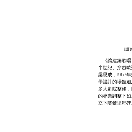
《讓
    《讓建築歌唱～徐亞英的交響人生》紀錄的不僅是一位建築聲學家的職涯軌跡，更是一場橫跨
半世紀、穿越歐
梁思成，195
學設計的場館遍
多大劇院整修，
的專業調整下如
立下關鍵里程碑