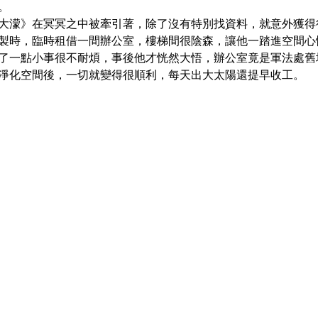
。
大濛》在冥冥之中被牽引著，除了沒有特別找資料，就意外獲得
製時，臨時租借一間辦公室，樓梯間很陰森，讓他一踏進空間心
了一點小事很不耐煩，事後他才恍然大悟，辦公室竟是軍法處舊
淨化空間後，一切就變得很順利，每天出大太陽還提早收工。