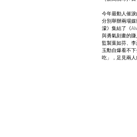
今年最動人催淚
分別舉辦兩場媒
濛》集結了《A
與勇氣刻畫的賺
監製葉如芬、李
玉勳自爆看不下
吃」，足見兩人