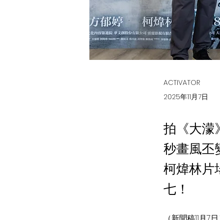
ACTIVATOR
2025年11月7日
拍《大濛
秒畫風丕
柯煒林片
七！
（新聞稿11月7