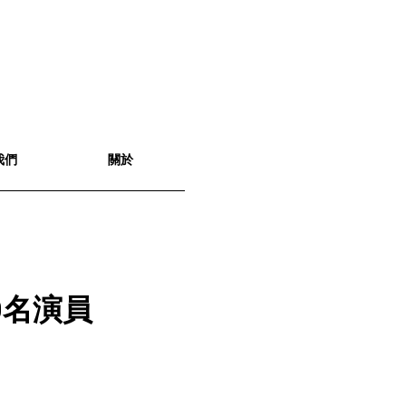
我們
關於
0名演員