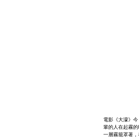
電影《大濛》今
輩的人在起霧的
一層霧籠罩著，