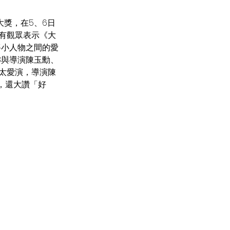
大獎，在5、6日
有觀眾表示《大
將小人物之間的愛
8與導演陳玉勳、
太愛演，導演陳
，還大讚「好