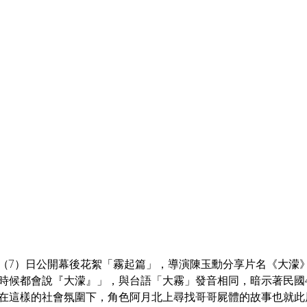
（7）日公開幕後花絮「霧起篇」，導演陳玉勳分享片名《大濛
時候都會說『大濛』」，與台語「大霧」發音相同，暗示著民國
在這樣的社會氛圍下，角色阿月北上尋找哥哥屍體的故事也就此