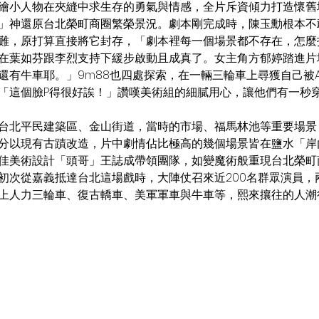
繪小人物在夾縫中求生存的勇氣與情感，全片斥資傾力打造懷舊
」神還原台北榮町商圈繁榮景況。劇本剛完成時，陳玉勳根本不
難，原打算直接將它封存，「劇本裡每一個場景都不存在，怎麼
在葉如芬跟李烈支持下緩步啟動且成真了。女主角方郁婷踏進片
還有牛車耶。」9m88也四處探索，在一輛三輪車上尋獲自己被A
「這個臉P得很好誒！」讚嘆美術組的細膩用心，讓他們有一秒
台北平民建築區、金山街道，當時的市場、福馬林池等重要場景
分以現有古蹟改造，片中劇情佔比極高的幾個場景皆在鹽水「岸
佳美術設計「頭哥」王誌成帶領團隊，如變魔術般重現台北榮町
初次從嘉義抵達台北這場戲時，大陣仗召來近200名群眾演員，
上人力三輪車、復古轎車、美軍軍車與牛車等，熙來攘往的人潮