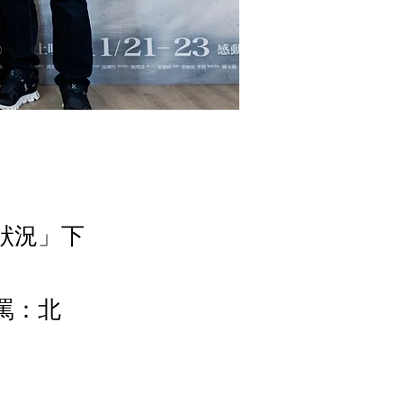
狀況」下
罵：北