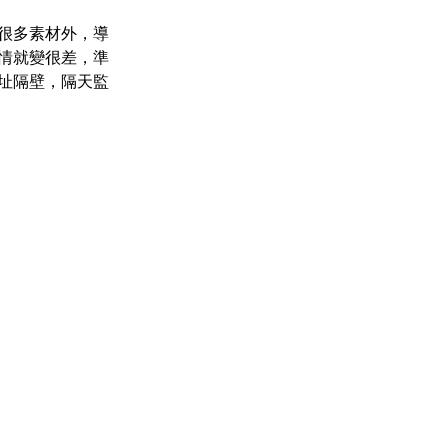
很多素材外，導
情就變很差，準
址隔壁，隔天監