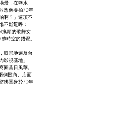
場景，在鹽水
敢想像要拍70年
拍啊？」這項不
場不斷驚呼：
I換頭的歌舞女
穿越時空的錯覺。
，取景地遍及台
內影視基地」
商圈昔日風華。
兩側攤商、店面
彷彿置身於70年