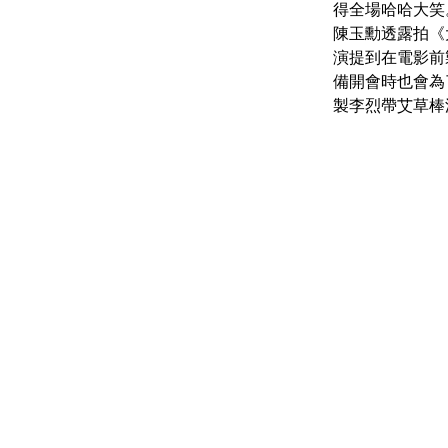
得全場哈哈大笑
陳玉勳透露拍《
演提到在電影前
備開會時也會為
製李烈帶艾草棒