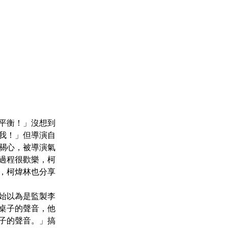
平衡！」沒想到
我！」但導演自
關心，被導演氣
過程很歡樂，柯
，柯煒林也分享
始以為是監製李
桌子的聲音，他
子的聲音。」搞