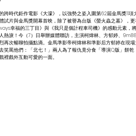
的跨時代鉅作電影《大濛》，以強勢之姿入圍第62屆金馬獎11項
體試片與金馬獎開幕首映，除了被譽為台版《螢火蟲之墓》，更
lways幸福的三丁目》與《我只是個計程車司機》的感動元素，
人熱淚！今（7）日舉辦媒體聯訪，主演柯煒林、方郁婷、9m8
烈再次暢聊拍攝點滴。金馬準影帝柯煒林和準影后方郁婷在現場
去笑罵他們：「北七！」兩人為了報仇竟分食「導演Q版」餅乾
戲裡戲外互動可愛的一面。