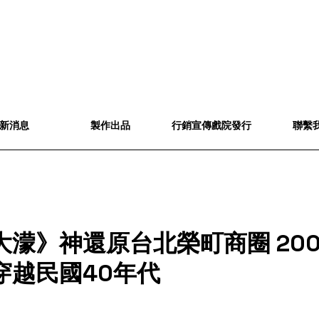
新消息
製作出品
行銷宣傳戲院發行
聯繫
大濛》神還原台北榮町商圈 20
穿越民國40年代