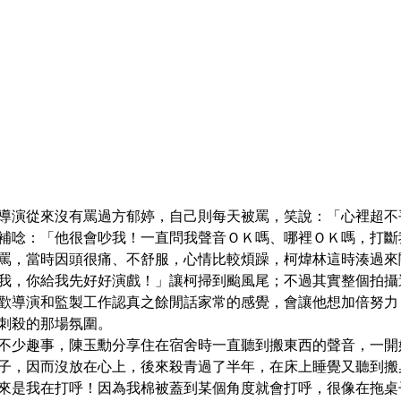
導演從來沒有罵過方郁婷，自己則每天被罵，笑說：「心裡超不
補唸：「他很會吵我！一直問我聲音ＯＫ嗎、哪裡ＯＫ嗎，打斷
罵，當時因頭很痛、不舒服，心情比較煩躁，柯煒林這時湊過來
我，你給我先好好演戲！」讓柯掃到颱風尾；不過其實整個拍攝
歡導演和監製工作認真之餘閒話家常的感覺，會讓他想加倍努力
刺殺的那場氛圍。
不少趣事，陳玉勳分享住在宿舍時一直聽到搬東西的聲音，一開
子，因而沒放在心上，後來殺青過了半年，在床上睡覺又聽到搬
來是我在打呼！因為我棉被蓋到某個角度就會打呼，很像在拖桌