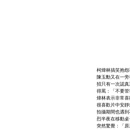
柯煒林搞笑抱怨
陳玉勳又在一旁
招只有一次認真
得罵：「不要管
煒林表示非常喜
很喜歡片中安靜
拍攝期間也遇到
烈半夜在移動桌
突然驚覺：「原