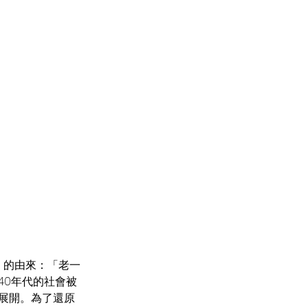
》的由來：「老一
40年代的社會被
展開。為了還原