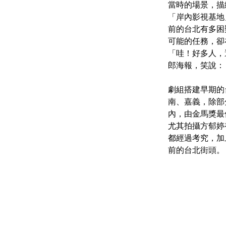
當時的場景，描
「岸內影視基地
前的台北有多困
可能的任務，卻
「哇！好多人，
郎海報，笑說：
劇組搭建早期的
南、嘉義，除部
內，由金馬獎最
尤其拍攝方郁婷
都經過考究，加
前的台北街頭。