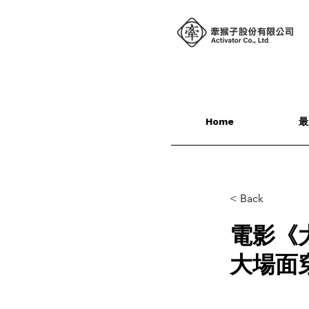
Home
最
< Back
電影《
大場面