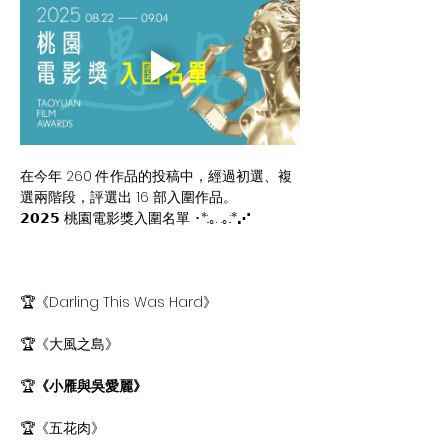
在今年 260 件作品的投稿中，經過初選、複
選兩階段，評選出 16 部入圍作品。
𝟮𝟬𝟮𝟱 桃園電影獎入圍名單 ･*:.｡. .｡.:*⋰
🏆《Darling This Was Hard》
🏆《大風之島》
🏆
《小雁與吳愛麗》
🏆《五花肉》