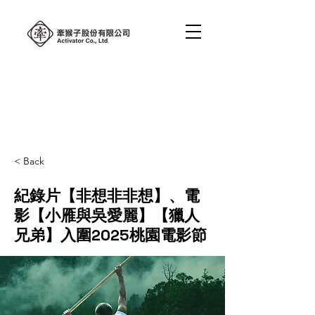
< Back
紀錄片【非想非非想】、電
影【小雁與吳愛麗】【獵人
兄弟】入圍2025桃園電影節