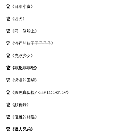
🏆《日泰小食》
🏆《囚犬》
🏆《同一條船上》
🏆《河裡的孩子子子子子》
🏆《虎紋少女》
🏆《非想非非想》
🏆《深淵的回望》
🏆《跌咗真係搵? KEEP LOOKING?》
🏆《默視錄》
🏆《優雅的相遇》
🏆《獵人兄弟》