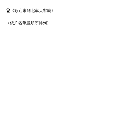
🏆《歡迎來到北車大客廳》
（依片名筆畫順序排列）
🎞️ 𝟖.𝟎𝟖 票券啟售！
▶️ 𝟖.𝟐𝟐 ⇢ 𝟖.𝟐𝟔 中壢 SBC 星橋
▶️ 𝟖.𝟐𝟕 ⇢ 𝟖.𝟑𝟏 桃園統領威秀
▶️ 𝟗.𝟎𝟏 ⇢ 𝟗.𝟎𝟒 中壢光影電影館
Previous
Next
Phone
+886-02-77302648