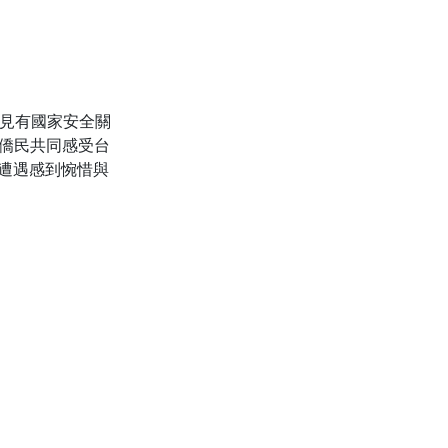
看見有國家安全關
代僑民共同感受台
遭遇感到惋惜與