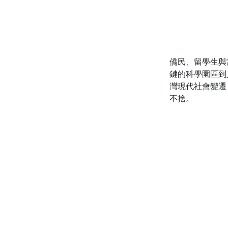
僑民、留學生與
鍵的科學園區到
灣現代社會變遷
不捨。