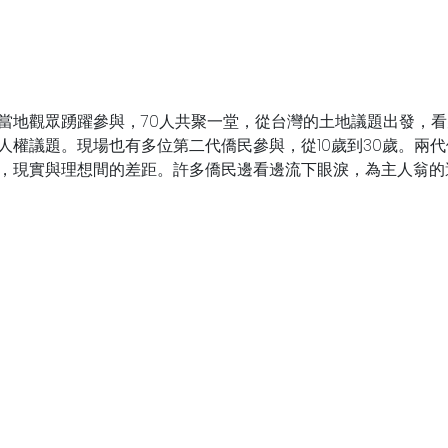
當地觀眾踴躍參與，70人共聚一堂，從台灣的土地議題出發，
人權議題。現場也有多位第二代僑民參與，從10歲到30歲。兩
，現實與理想間的差距。許多僑民邊看邊流下眼淚，為主人翁的