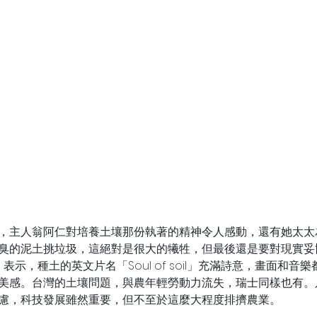
，主人翁阿仁對培養土壤那份執著的精神令人感動，還有她太太
臭的泥土挑垃圾，這絕對是很大的犧牲，但最後還是要對現實妥
s 表示，種土的英文片名「Soul of soil」充滿詩意，畫面和音
美感。台灣的土壤問題，與農年輕勞動力流失，瑞士同樣也有。
慮，科技發展雖然重要，但不至於這麼大程度排擠農業。