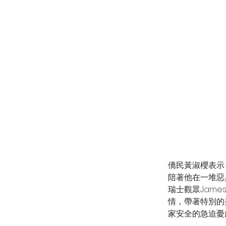
僑民黃淑櫻表示
陪著他在一堆惡
瑞士觀眾Jame
情，帶著特別的
家安全的急迫憂