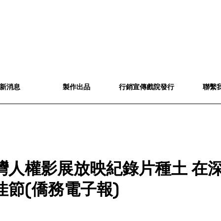
新消息
製作出品
行銷宣傳戲院發行
聯繫
灣人權影展放映紀錄片種土 在
佳節(僑務電子報)