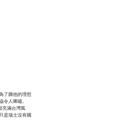
為了圓他的理想
協令人唏噓。
樂都充滿台灣風
只是瑞士沒有國