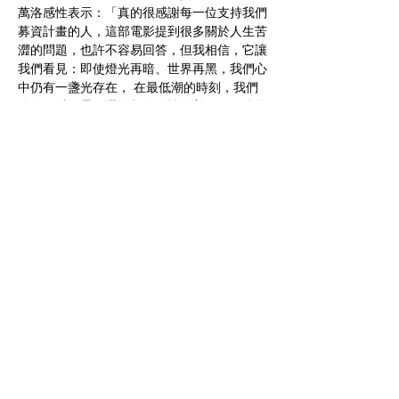
萬洛感性表示：「真的很感謝每一位支持我們
募資計畫的人，這部電影提到很多關於人生苦
澀的問題，也許不容易回答，但我相信，它讓
我們看見：即使燈光再暗、世界再黑，我們心
中仍有一盞光存在， 在最低潮的時刻，我們
依然可以溫柔，選擇相信人性的美好。」他最
後也向台灣觀眾溫柔喊話：「願我們都能成為
那道光，照亮他人，也照見人性的溫暖與美
好。」邀請觀眾一起加入這場「不妥協的凝
視」，更多募資相關及電影資訊密切注意官方
FB：
https://reurl.cc/Qa73k5
 、 募資平台：
https://reurl.cc/7KZzYQ