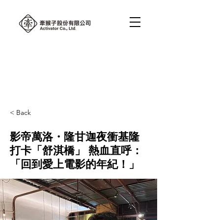
< Back
影帝萬洛・隆甘迦夜衝基隆
打卡「舒淇橋」 熱血直呼：
「回到愛上電影的年紀！」