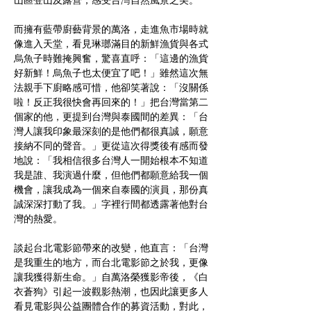
山區登山及露營，感受台灣自然風景之美。
而擁有藍帶廚藝背景的萬洛，走進魚市場時就
像進入天堂，看見琳瑯滿目的新鮮漁貨與各式
烏魚子時難掩興奮，驚喜直呼：「這邊的漁貨
好新鮮！烏魚子也太便宜了吧！」雖然這次無
法親手下廚略感可惜，他卻笑著說：「沒關係
啦！反正我很快會再回來的！」把台灣當第二
個家的他，更提到台灣與泰國間的差異：「台
灣人讓我印象最深刻的是他們都很真誠，願意
接納不同的聲音。」更從這次得獎後有感而發
地說：「我相信很多台灣人一開始根本不知道
我是誰、我演過什麼，但他們都願意給我一個
機會，讓我成為一個來自泰國的演員，那份真
誠深深打動了我。」字裡行間都透露著他對台
灣的熱愛。
談起台北電影節帶來的改變，他直言：「台灣
是我重生的地方，而台北電影節之於我，更像
讓我獲得新生命。」自萬洛榮獲影帝後，《白
衣蒼狗》引起一波觀影熱潮，也因此讓更多人
看見電影與公益團體合作的募資活動，對此，