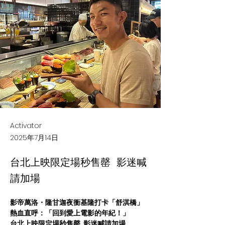
Activator
2025年7月14日
台北上映限定場秒售罄 影迷喊
請加場
影帝萬洛・隆甘迦夜衝基隆打卡「舒淇橋」 
熱血直呼：「回到愛上電影的年紀！」
台北上映限定場秒售罄  影迷喊請加場