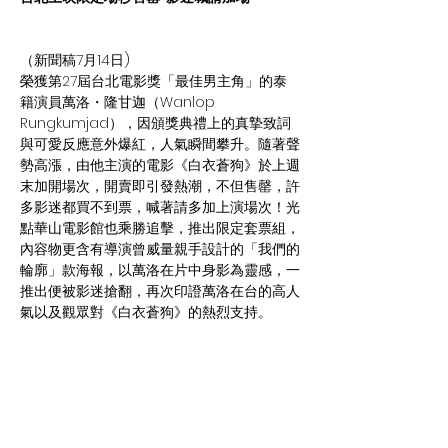
（新聞稿7月14日)
榮獲第27屆台北電影獎「最佳男主角」的泰
籍演員萬洛・隆甘迦（Wanlop 
Rungkumjad），因頒獎典禮上的真摯致詞
與可愛反應意外爆紅，人氣瞬間攀升。隨著聲
勢高漲，由他主演的電影《白衣蒼狗》於上週
末加開場次，開賣即引發熱潮，不但售罄，許
多影迷都買不到票，喊著請多加上演場次！光
點華山電影館也乘勝追擊，推出限定套票組，
內容物更含有導演曾威量親手設計的「我們的
輪廓」款海報，以萬洛在片中身影為靈感，一
推出便被影迷搶翻，再次印證萬洛在台的高人
氣以及觀眾對《白衣蒼狗》的熱烈支持。