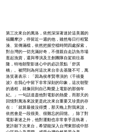
第三次來台的萬洛，依然深深著迷於這美麗的
福爾摩沙，停留近一週的他，雖然每日行程緊
湊、宣傳滿檔，依然把握空檔時間四處探索，
對台灣的一切充滿好奇，不僅親自走訪魚市場
逛起漁貨，還與導演及主創團隊自駕前往基
隆，特地朝聖影迷心中的必訪景點「舒淇
橋」。被問到為何這次來台非去基隆不可，萬
洛笑著表示：「因為侯孝賢導演的《千禧曼
波》在我心中留下非常深刻的印象，這次朝聖
的過程，就像回到自己剛愛上電影的那個年
紀。」一句話道盡他對電影的熱愛，而那天的
回憶對萬洛來說更是此次來台重要又珍貴的存
在：「就算最後沒得獎，那天晚上對我來說，
依然會是一段很美、很難忘的回憶。」除了對
電影著迷之外，他對運動也非常拿手且執著，
更許願下次來台，希望能深入台灣東部或中部