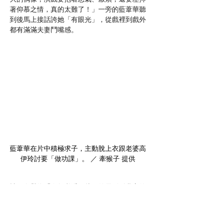
著仰慕之情，真的太難了！」一旁的藍葦華聽
到後馬上接話誇她「有眼光」，從戲裡到戲外
都有滿滿夫妻鬥嘴感。
藍葦華在片中積極求子，主動脫上衣跟老婆高
伊玲討要「做功課」。 ／ 牽猴子 提供
被網友譽為「今年必看國片」的電影《我家的
事》，未上映就橫掃國內外影展獎項，更獲頒
紐約亞洲影展「最佳劇情片」成台灣影史首
例，四位演員的好表現也有目共睹，不但入圍