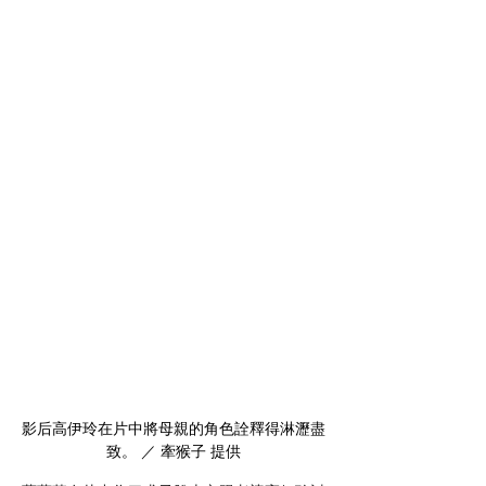
影后高伊玲在片中將母親的角色詮釋得淋瀝盡
致。 ／ 牽猴子 提供