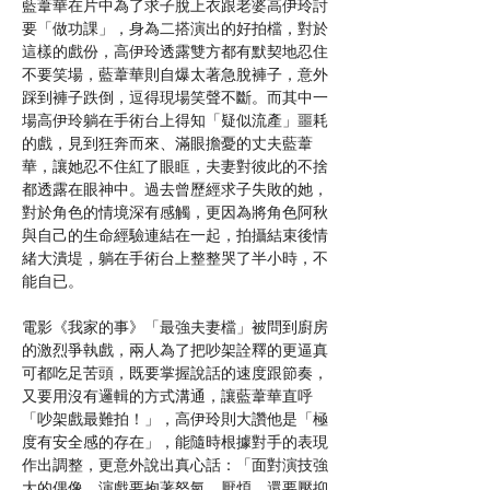
藍葦華在片中為了求子脫上衣跟老婆高伊玲討
要「做功課」，身為二搭演出的好拍檔，對於
這樣的戲份，高伊玲透露雙方都有默契地忍住
不要笑場，藍葦華則自爆太著急脫褲子，意外
踩到褲子跌倒，逗得現場笑聲不斷。而其中一
場高伊玲躺在手術台上得知「疑似流產」噩耗
的戲，見到狂奔而來、滿眼擔憂的丈夫藍葦
華，讓她忍不住紅了眼眶，夫妻對彼此的不捨
都透露在眼神中。過去曾歷經求子失敗的她，
對於角色的情境深有感觸，更因為將角色阿秋
與自己的生命經驗連結在一起，拍攝結束後情
緒大潰堤，躺在手術台上整整哭了半小時，不
能自已。
電影《我家的事》「最強夫妻檔」被問到廚房
的激烈爭執戲，兩人為了把吵架詮釋的更逼真
可都吃足苦頭，既要掌握說話的速度跟節奏，
又要用沒有邏輯的方式溝通，讓藍葦華直呼
「吵架戲最難拍！」，高伊玲則大讚他是「極
度有安全感的存在」，能隨時根據對手的表現
作出調整，更意外說出真心話：「面對演技強
大的偶像，演戲要抱著怒氣、厭煩，還要壓抑