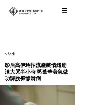
< Back
影后高伊玲拍流產戲情緒崩
潰大哭半小時 藍葦華著急做
功課脫褲慘滑倒