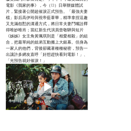
電影《我家的事》，今（13）日舉辦媒體試
片，緊接著公開超催淚正式預告。「最強夫妻
檔」影后高伊玲與視帝藍葦華，精準拿捏逗趣
又充滿怨懟的溝通方式，將日常夫妻鬥嘴詮釋
得唯妙唯肖；當紅新生代演員曾敬驊與短片
《姊姊》女主角黃珮琪則是「相愛相殺」的組
合，把最單純的姐弟互動搬上大銀幕。但身為
一家人的他們，背後卻藏著種種秘密，預告一
出讓許多網友直呼「好想趕快看到電影！」、
「光預告就好催淚！」