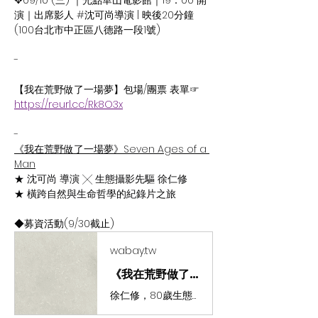
✥09/10 (三) ｜光點華山電影館｜19：00 開
演｜出席影人 #沈可尚導演 | 映後20分鐘
​(100台北市中正區八德路一段1號)
-
【我在荒野做了一場夢】包場/團票 表單☞
https://reurl.cc/Rk8O3x
-
《我在荒野做了一場夢》Seven Ages of a 
Man
★ 沈可尚 導演 ╳ 生態攝影先驅 徐仁修
★ 橫跨自然與生命哲學的紀錄片之旅
◆
募資活動(9/30截止)
wabay.tw
《我在荒野做了一場夢》紀錄片前進校園計畫 | WaBay 挖貝 | 台灣最值得信賴的群眾集資 / 群眾募資平台
徐仁修，80歲生態攝影師，走遍世界雨林捕捉自然之美；沈可尚，首度以自然為題拍攝紀錄片，共同記錄最後一次深入山林的身影，引領觀眾反思人與自然、人與自己之間的失聯。邀你一同守護地球最古老的生命樂章。