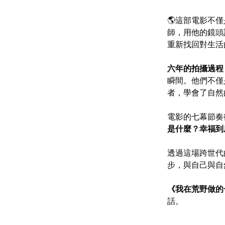
🌎這部電影不
師，用他的鏡頭
重新找回對生活
六年的拍攝過程
瞬間。他們不僅
者，學會了自然
電影的七幕節奏
是什麼？幸福到
透過這場跨世代
步，與自己與自
《我在荒野做的一
話。