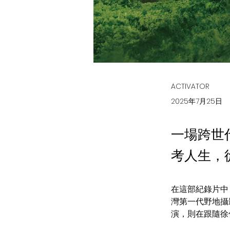
ACTIVATOR
2025年7月25日
一場跨世
考人生，
在這部紀錄片中
灣第一代野地攝
演，則在跟隨徐