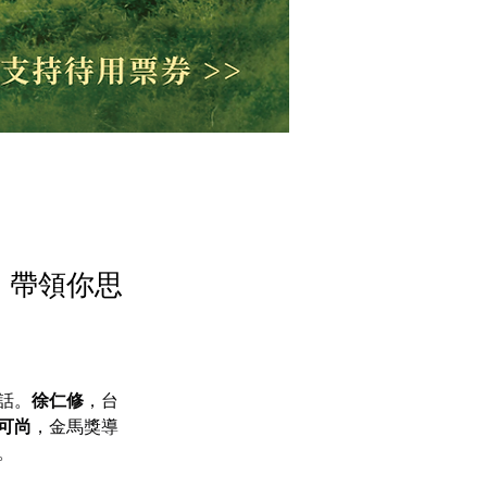
，帶領你思
話。
徐仁修
，台
可尚
，金馬獎導
。