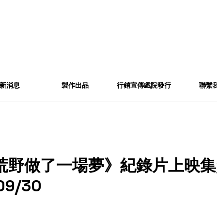
新消息
製作出品
行銷宣傳戲院發行
聯繫
荒野做了一場夢》紀錄片上映集
09/30