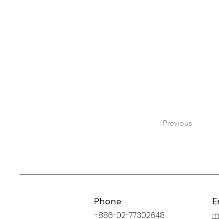
Previous
Phone
E
+886-02-77302648
m