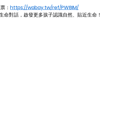
用票：
https://wabay.tw/ref/PW8IM/
生命對話，啟發更多孩子認識自然、貼近生命！