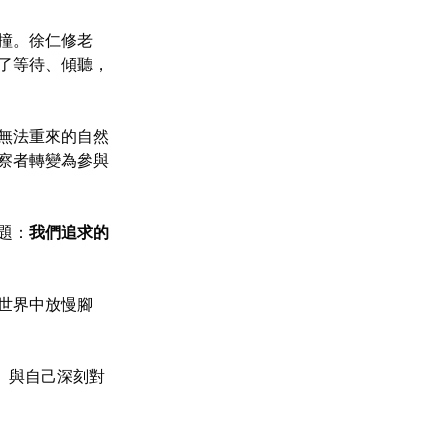
撞。徐仁修老
了等待、傾聽，
無法重來的自然
察者轉變為參與
題：
我們追求的
世界中放慢腳
、與自己深刻對